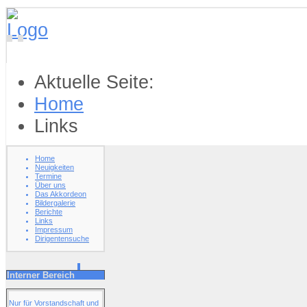
Aktuelle Seite:
Home
Links
Home
Neuigkeiten
Termine
Über uns
Das Akkordeon
Bildergalerie
Berichte
Links
Impressum
Dirigentensuche
Interner Bereich
Nur für Vorstandschaft und