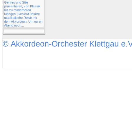
Genres und Stile
präsentieren, von Klassik
bis zu moderneren
Klängen. Genießt unsere
musikalische Reise mit
dem Akkordeon. Um euren
Abend noch...
© Akkordeon-Orchester Klettgau e.V
↑↑↑