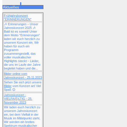
Aktuelles
Frühjahrskonzert
"ERINNERUNGEN"
🎶 Erinnerungen – Unser
Jahreskonzert 2025 🎶
Bald ist es soweit! Unter
dem Motto “Erinnerungen”
laden wir euch herzlich zu
unserem Konzert ein. Wir
haben für euch ein
Programm
zusammengestellt, das
voller musikalischer
Highlights steckt – Lieder,
die uns im Laufe der Jahre
begleitet haben und die...
Bilder online vom
Jahreskonzert - 25.11.2023
Sehen Sie sich jetzt unsere
Bilder
vom Konzert an! Viel
Spaß 😉
Jahreskonzert -
VIELFA(E)LTIG - 25.
November 2023
Wir laden euch herzlich zu
unserem Jahreskonzert
ein, bei dem Vielfalt in der
Musik im Mittelpunkt steht.
Wir werden ein breites
Spektrum musikalischer