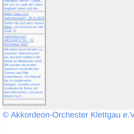
Highlights steckt – Lieder,
die uns im Laufe der Jahre
begleitet haben und die...
Bilder online vom
Jahreskonzert - 25.11.2023
Sehen Sie sich jetzt unsere
Bilder
vom Konzert an! Viel
Spaß 😉
Jahreskonzert -
VIELFA(E)LTIG - 25.
November 2023
Wir laden euch herzlich zu
unserem Jahreskonzert
ein, bei dem Vielfalt in der
Musik im Mittelpunkt steht.
Wir werden ein breites
Spektrum musikalischer
Genres und Stile
präsentieren, von Klassik
bis zu moderneren
Klängen. Genießt unsere
musikalische Reise mit
dem Akkordeon. Um euren
Abend noch...
© Akkordeon-Orchester Klettgau e.V