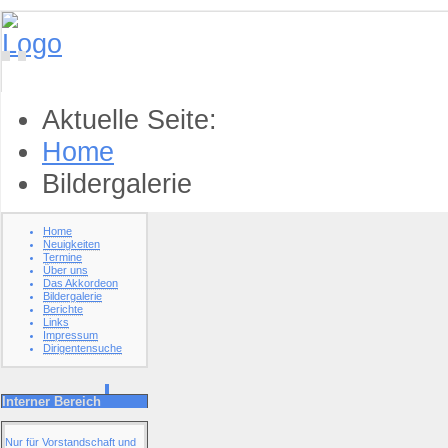
Aktuelle Seite:
Home
Bildergalerie
Home
Neuigkeiten
Termine
Über uns
Das Akkordeon
Bildergalerie
Berichte
Links
Impressum
Dirigentensuche
Interner Bereich
Nur für Vorstandschaft und