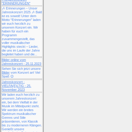
"ERINNERUNGEN"
🎶 Erinnerungen – Unser
Jahreskonzert 2025 🎶 Bald
ist es soweit! Unter dem
Motto “Erinnerungen” laden
wir euch herzlich zu
unserem Konzert ein. Wir
haben für euch ein
Programm
zusammengestellt, das
voller musikalischer
Highlights steckt – Lieder,
die uns im Laufe der Jahre
begleitet haben und die...
Bilder online vom
Jahreskonzert - 25.11.2023
Sehen Sie sich jetzt unsere
Bilder
vom Konzert an! Viel
Spaß 😉
Jahreskonzert -
VIELFA(E)LTIG - 25.
November 2023
Wir laden euch herzlich zu
unserem Jahreskonzert
ein, bei dem Vielfalt in der
Musik im Mittelpunkt steht.
Wir werden ein breites
Spektrum musikalischer
Genres und Stile
präsentieren, von Klassik
bis zu moderneren Klängen.
Genießt unsere