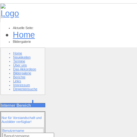
Aktuelle Seite:
Home
Bildergalerie
Home
Neuigkeiten
Termine
Über uns
Das Akkordeon
Bildergalerie
Berichte
Links
Impressum
Dirigentensuche
Interner Bereich
Nur für Vorstandschaft und
Ausbilder verfügbar!
Benutzername