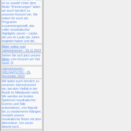
ist es soweit! Unter dem
Motto “Erinnerungen” laden
wir euch herzlich zu
unserem Konzert ein. Wir
haben für euch ein
Programm
zusammengestellt, das
voller musikalischer
Highlights steckt – Lieder,
die uns im Laufe der Jahre
begleitet haben und die...
Bilder online vom
Jahreskonzert - 25.11.2023
Sehen Sie sich jetzt unsere
Bilder
vom Konzert an! Viel
Spaß 😉
Jahreskonzert -
VIELFA(E)LTIG - 25.
November 2023
Wir laden euch herzlich zu
unserem Jahreskonzert
ein, bei dem Vielfalt in der
Musik im Mittelpunkt steht.
Wir werden ein breites
Spektrum musikalischer
Genres und Stile
präsentieren, von Klassik
bis zu moderneren Klängen.
Genießt unsere
musikalische Reise mit dem
Akkordeon. Um euren
Abend noch...