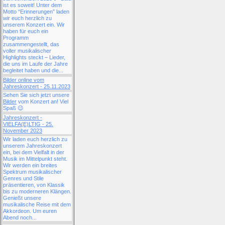
ist es soweit! Unter dem
Motto “Erinnerungen” laden
wir euch herzlich zu
unserem Konzert ein. Wir
haben für euch ein
Programm
zusammengestellt, das
voller musikalischer
Highlights steckt – Lieder,
die uns im Laufe der Jahre
begleitet haben und die...
Bilder online vom
Jahreskonzert - 25.11.2023
Sehen Sie sich jetzt unsere
Bilder
vom Konzert an! Viel
Spaß 😉
Jahreskonzert -
VIELFA(E)LTIG - 25.
November 2023
Wir laden euch herzlich zu
unserem Jahreskonzert
ein, bei dem Vielfalt in der
Musik im Mittelpunkt steht.
Wir werden ein breites
Spektrum musikalischer
Genres und Stile
präsentieren, von Klassik
bis zu moderneren Klängen.
Genießt unsere
musikalische Reise mit dem
Akkordeon. Um euren
Abend noch...