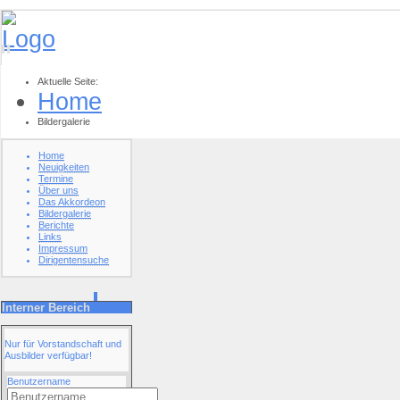
Aktuelle Seite:
Home
Bildergalerie
Home
Neuigkeiten
Termine
Über uns
Das Akkordeon
Bildergalerie
Berichte
Links
Impressum
Dirigentensuche
Interner Bereich
Nur für Vorstandschaft und
Ausbilder verfügbar!
Benutzername